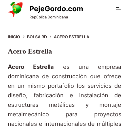
S
PejeGordo.com
a
República Dominicana
l
t
INICIO
BOLSA RD
ACERO ESTRELLA
a
Acero Estrella
r
a
Acero Estrella
es una empresa
l
dominicana de construcción que ofrece
c
en un mismo portafolio los servicios de
o
diseño, fabricación e instalación de
n
estructuras metálicas y montaje
t
metalmecánico para proyectos
e
nacionales e internacionales de múltiples