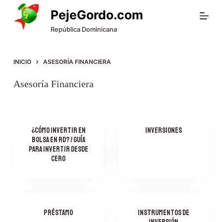
S
PejeGordo.com
a
República Dominicana
l
t
INICIO
ASESORÍA FINANCIERA
a
Asesoría Financiera
r
a
l
¿Cómo invertir en
Inversiones
bolsa en RD? / Guía
c
para invertir desde
o
cero
n
t
e
Préstamo
Instrumentos de