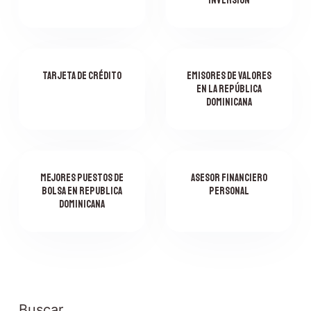
Inversión
n
i
d
o
Tarjeta de Crédito
Emisores de Valores
en la República
Dominicana
Mejores Puestos de
Asesor Financiero
Bolsa en Republica
Personal
Dominicana
Buscar