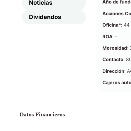
Año de f
und
Noticias
Acciones C
Dividendos
Oficina*:
44
ROA
:
–
Morosidad
:
Contacto
: 8
Dirección
: 
Cajeros aut
Datos Financieros