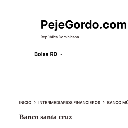
S
a
PejeGordo.com
l
t
República Dominicana
a
Bolsa RD
r
a
Intermediarios Financieros
l
c
o
n
INICIO
INTERMEDIARIOS FINANCIEROS
BANCO MÚ
t
Banco santa cruz
e