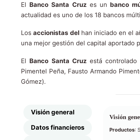
n
El
Banco Santa Cruz
es un
banco mú
i
actualidad es uno de los 18 bancos múl
d
Los
accionistas del
han iniciado en el 
o
una mejor gestión del capital aportado p
El
Banco Santa Cruz
está controlado 
Pimentel Peña, Fausto Armando Pimentel
Gómez).
Visión general
Visión gene
Datos financieros
Productos
: 