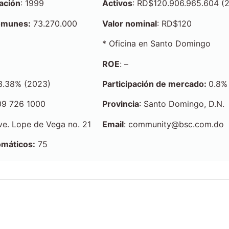
ación
: 1999
Activos
: RD$120.906.965.604 (
omunes:
73.270.000
Valor nominal
: RD$120
* Oficina en Santo Domingo
ROE
: –
 3.38% (2023)
Participación de mercado:
0.8%
09 726 1000
Provincia
: Santo Domingo, D.N.
Ave. Lope de Vega no. 21
Email
: community@bsc.com.do
omáticos:
75