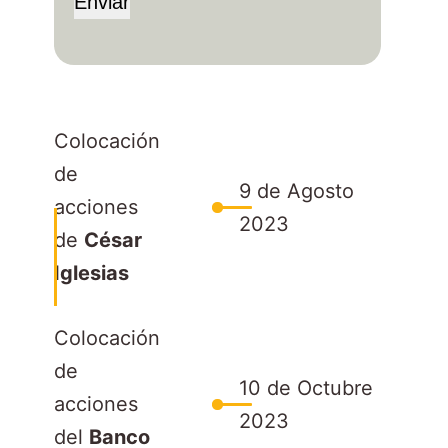
Enviar
Colocación
de
9 de Agosto
acciones
2023
de
César
Iglesias
Colocación
de
10 de Octubre
acciones
2023
del
Banco