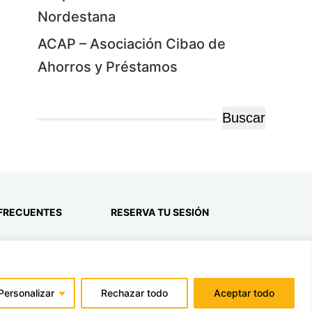
Nordestana
ACAP – Asociación Cibao de
Ahorros y Préstamos
Buscar
Buscar
 FRECUENTES
RESERVA TU SESIÓN
© Copyright 2024 Pejegordo.com
Personalizar
Rechazar todo
Aceptar todo
Todos los derechos reservados