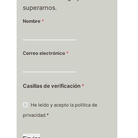
superarnos.
Nombre
*
Correo electrónico
*
Casillas de verificación
*
He leído y acepto la política de
privacidad.*