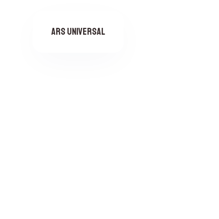
n
i
ARS Universal
d
o