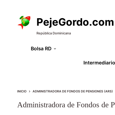
S
a
PejeGordo.com
l
t
República Dominicana
a
Bolsa RD
r
a
Intermediari
l
c
o
n
INICIO
ADMINISTRADORA DE FONDOS DE PENSIONES (ARS)
t
Administradora de Fondos de 
e