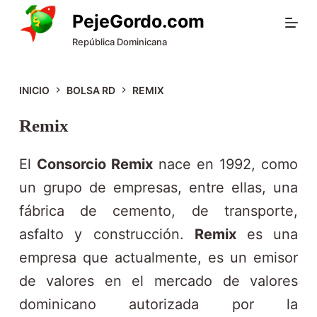
S
PejeGordo.com
a
República Dominicana
l
t
INICIO
BOLSA RD
REMIX
a
Remix
r
a
El
Consorcio Remix
nace en 1992, como
l
un grupo de empresas, entre ellas, una
c
fábrica de cemento, de transporte,
o
asfalto y construcción.
Remix
es una
n
empresa que actualmente, es un emisor
t
de valores en el mercado de valores
e
dominicano autorizada por la