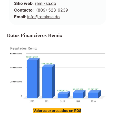
Sitio web
:
remixsa.do
Contacto
: (809) 528-9239
Email
:
info@remixsa.do
Datos Financieros
Remix
Valores expresados en RD$