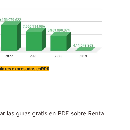
alores expresados en
RD$
sar las guías gratis en PDF sobre
Renta