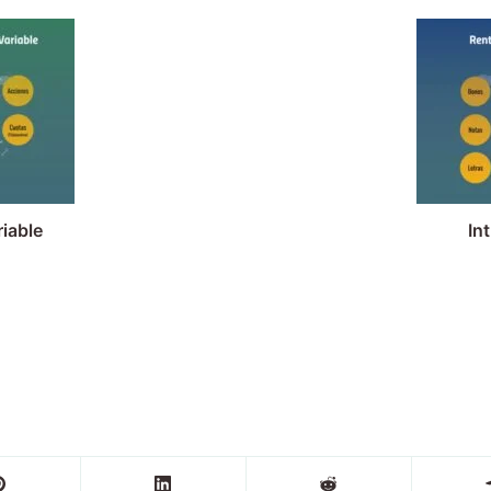
riable
In