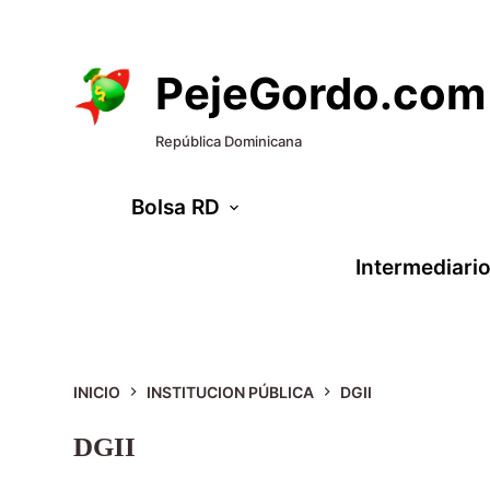
S
a
PejeGordo.com
l
t
República Dominicana
a
Bolsa RD
r
a
Intermediari
l
c
o
n
INICIO
INSTITUCION PÚBLICA
DGII
t
DGII
e