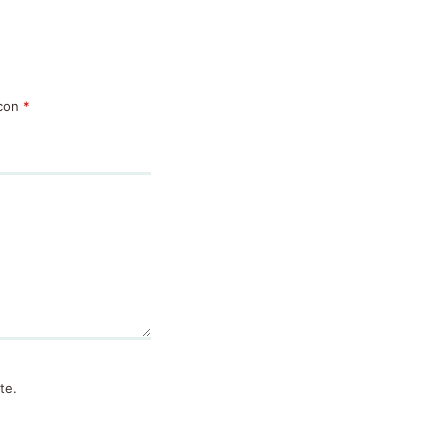
 con
*
te.