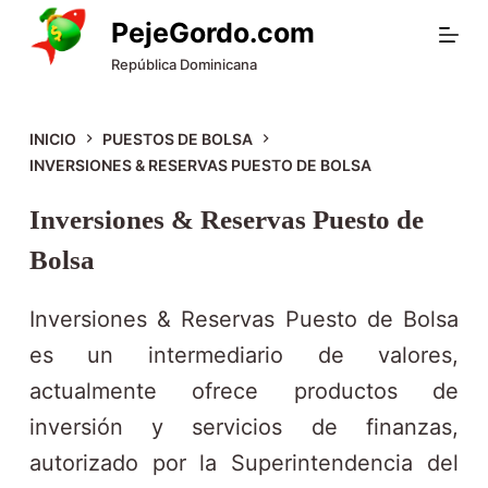
S
PejeGordo.com
a
República Dominicana
l
t
INICIO
PUESTOS DE BOLSA
INVERSIONES & RESERVAS PUESTO DE BOLSA
a
r
Inversiones & Reservas Puesto de
a
Bolsa
l
c
Inversiones & Reservas Puesto de Bolsa
o
es un intermediario de valores,
n
actualmente ofrece productos de
t
inversión y servicios de finanzas,
e
autorizado por la Superintendencia del